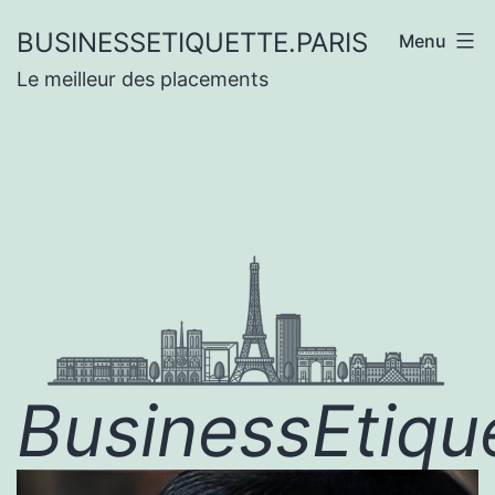
Aller
BUSINESSETIQUETTE.PARIS
Menu
au
Le meilleur des placements
contenu
BusinessEtique