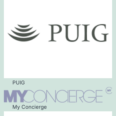
PUIG
My Concierge